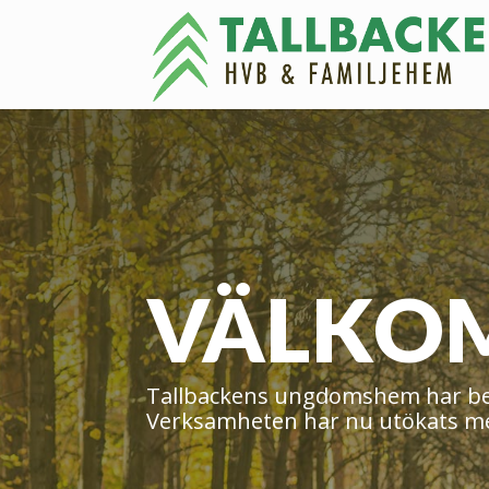
VÄLKO
Tallbackens ungdomshem har bed
Verksamheten har nu utökats me